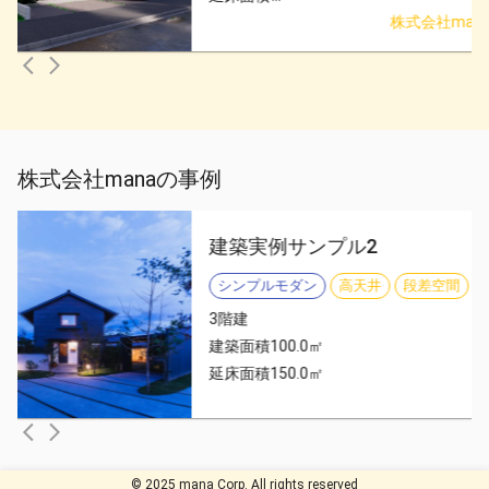
株式会社man
株式会社mana
の事例
建築実例サンプル2
シンプルモダン
高天井
段差空間
3
階建
建築面積
100.0
㎡
延床面積
150.0
㎡
© 2025 mana Corp. All rights reserved