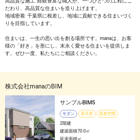
高品質な施工: 経験豊富な職人が、一つひとつの工程にこ
だわり、高品質な住まいを造り上げます。
地域密着: 千葉県に根差し、地域に貢献できる住まいづく
りを目指しています。
住まいは、一生の思い出を創る場所です。manaは、お客
様の「好き」を形にし、末永く愛せる住まいを提供しま
す。ぜひ一度、私たちにご相談ください。
株式会社mana
のBIM
サンプルBIM5
モダン
高天井
段差空間
2
階建
建築面積
70.0
㎡
延床面積
㎡