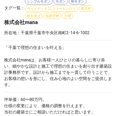
シンプルモダン
モダン
和モダン
タグ一覧：
ウッドデッキ
スマートハウス
高天井
吹き抜け
段差空間
土間
株式会社mana
所在地：千葉県千葉市中央区南町2-14-6-1002
「千葉で理想の住まいを叶える」
株式会社manaは、お客様一人ひとりの暮らしに寄り添
い、細やかな設計と施工で理想の住まいを創り出す建築設
計事務所です。設計から施工までを一貫して行うことで、
お客様の想いを形にし、住み心地のよい空間をご提供しま
す。
坪単価：60〜80万円。
仕様の変更により、価格の調整を行えます。
当社の建築士にご相談いただければと思います。